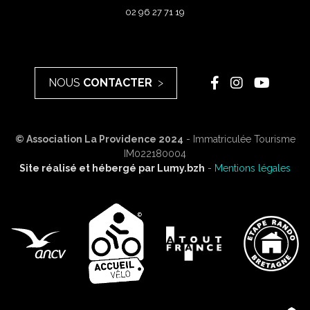
02 96 27 71 19
NOUS
CONTACTER
© Association La Providence 2024
- Immatriculée Tourisme
IM022180004
Site réalisé et hébergé par
Lumy.bzh
-
Mentions légales