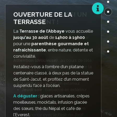
OUVERTURE DE LA
TERRASSE
Découvrez ici notre carte du
La
Découvrez ici notre carte du
Terrasse de l’Abbaye
vous accueille
moment
jusqu'au 30 août
moment
: quelques plats imaginés par
: quelques plats imaginés par
de
14h00 à 19h00
notre chef et son équipe. Sans oublier
pour une
notre chef et son équipe. Sans oublier
parenthèse
gourmande et
notre carte des vins et apéritifs.
rafraîchissante
notre carte des vins et apéritifs.
, entre nature, détente et
convivialité.
Attention
Attention
(délicieuse)
(délicieuse)
Installez-vous à l’ombre d’un platane
centenaire classé, à deux pas de la statue
de Saint-Jacut, et profitez d’un moment
Lundi soir
Lundi soir
: buffet en extérieur
: buffet en extérieur
suspendu face à l’océan.
Jeudi soir
Jeudi soir
: barbecue en extérieur
: barbecue en extérieur
A déguster
Vendredi soir
Vendredi soir
:
glaces artisanales, crêpes
: moules-frites
: moules-frites
moelleuses, mocktails, infusion glacée
Samedi soir
Samedi soir
: soirée marocaine
: soirée marocaine
des sœurs, thé du Népal et café de
Dimanche midi
Dimanche midi
: Kig-ha-farz
: Kig-ha-farz
(en
(en
l’Everest.
alternance avec le Pesk-ha-farz)
alternance avec le Pesk-ha-farz)