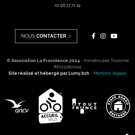
02 96 27 71 19
NOUS
CONTACTER
© Association La Providence 2024
- Immatriculée Tourisme
IM022180004
Site réalisé et hébergé par
Lumy.bzh
-
Mentions légales