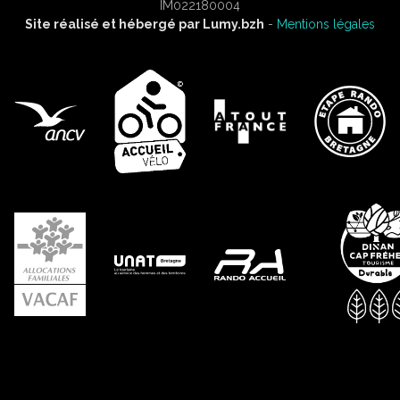
IM022180004
Site réalisé et hébergé par
Lumy.bzh
-
Mentions légales